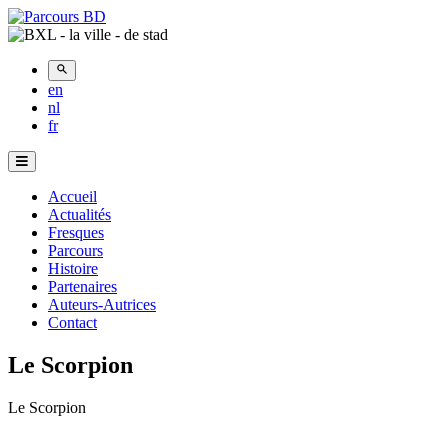
en
nl
fr
Menu
Principal
Accueil
Actualités
Fresques
Parcours
Histoire
Partenaires
Auteurs-Autrices
Contact
Le Scorpion
Treurenberg
Le Scorpion
14,
Brussels,