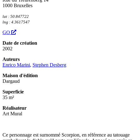
+
1000 Bruxelles
−
lat : 50.847722
lng : 4.3617547
GO
Date de création
2002
Auteurs
Enrico Marini
,
Stephen Desberg
Maison d'édition
Dargaud
Superficie
35 m²
Réalisateur
Art Mural
Ce personnage est surnommé Scorpion, en référence au tatouage