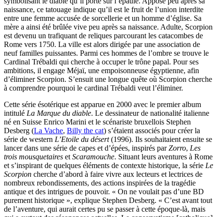
symbolisant le diable qu’il porte sur l’épaule. Apposé peu après sa
naissance, ce tatouage indique qu’il est le fruit de l’union interdite
entre une femme accusée de sorcellerie et un homme d’église. Sa
mère a ainsi été brûlée vive peu après sa naissance. Adulte, Scorpion
est devenu un trafiquant de reliques parcourant les catacombes de
Rome vers 1750. La ville est alors dirigée par une association de
neuf familles puissantes. Parmi ces hommes de l’ombre se trouve le
Cardinal Trébaldi qui cherche à occuper le trône papal. Pour ses
ambitions, il engage Méjaï, une empoisonneuse égyptienne, afin
d’éliminer Scorpion. S’ensuit une longue quête où Scorpion cherche
à comprendre pourquoi le cardinal Trébaldi veut l’éliminer.
Cette série ésotérique est apparue en 2000 avec le premier album
intitulé
La Marque du diable
. Le dessinateur de nationalité italienne
né en Suisse Enrico Marini et le scénariste bruxellois Stephen
Desberg (
La Vache
,
Billy the cat
) s’étaient associés pour créer la
série de western
L’Etoile du désert
(1996). Ils souhaitaient ensuite se
lancer dans une série de capes et d’épées, inspirés par
Zorro
,
Les
trois mousquetaires
et
Scaramouche
. Situant leurs aventures à Rome
et s’inspirant de quelques éléments de contexte historique, la série
Le
Scorpion
cherche d’abord à faire vivre aux lecteurs et lectrices de
nombreux rebondissements, des actions inspirées de la tragédie
antique et des intrigues de pouvoir. « On ne voulait pas d’une BD
purement historique », explique Stephen Desberg. « C’est avant tout
de l’aventure, qui aurait certes pu se passer à cette époque-là, mais