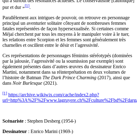
qui a surtout des résonances actuelles. Le conservatisme [catholique]
[1]
pur et dur »
.
Parallèlement aux intrigues de pouvoir, on retrouve en personnage
principal un aventurier solitaire côtoyant de nombreuses femmes
fatales représentées de façon hypersexualisée. Si certaines comme
Méjaï cherchent par tous les moyens à le manipuler voire à le tuer,
les relations entre Scorpion et les femmes sont généralement très
charnelles et oscillent entre le désir et l’agressivité.
Ces représentations de personnages féminins stéréotypés (dominées
par la jalousie, l’agressivité ou la soumission par exemple) sont
également présentes dans d’autres œuvres du dessinateur Enrico
Martini, notamment dans sa réinterprétation en deux volumes de
l’histoire de Batman
The Dark Prince Charming
(2017), ainsi que
dans
Noir Burlesque
(2021).
[1]
https://archive.wikiwix.com/cache/index2.php?
url=http%3A%2F%2Fwww.lagruyere.ch%2Fculture%2Fbd%2Fdargaud
Scénariste
: Stephen Desberg (1954-)
Dessinateur
: Enrico Marini (1969-)