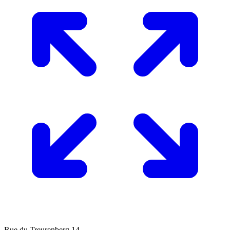
Belgium
Leaflet
|
© OpenStreetMap
Rue du Treurenberg 14