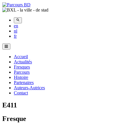
en
nl
fr
Menu
Principal
Accueil
Actualités
Fresques
Parcours
Histoire
Partenaires
Auteurs-Autrices
Contact
E411
Fresque